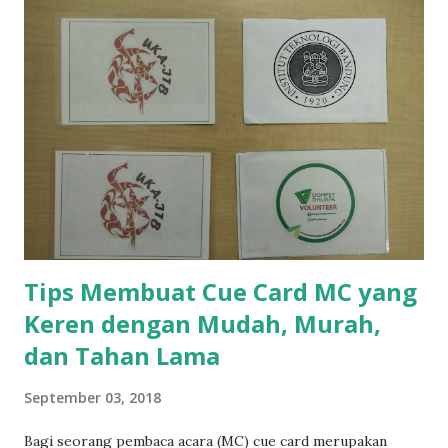
Black Magic, namun dapat berupa Blue Magic, Polkadot
Magic , dll. Intinya, warna yang ditentukan oleh Game
Master (GM). Istilah Game Master maksudnya orang yang
memberi tebak-tebakan pada permainan. Biasanya GM akan
dibantu oleh seorang asisten. GM akan disuruh menutup
mata, kemudian orang lain memilih sebuah barang. Dengan
dibantu asisten, GM akan berhasil menebak barang yang
dipilih. Lalu GM akan bertanya bagaimana caranya.
Jawabannya adalah asisten membantu GM menebak dengan
menyebut...
Tips Membuat Cue Card MC yang
Keren dengan Mudah, Murah,
dan Tahan Lama
September 03, 2018
Bagi seorang pembaca acara (MC) cue card merupakan