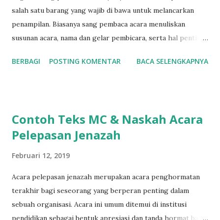
salah satu barang yang wajib di bawa untuk melancarkan
penampilan. Biasanya sang pembaca acara menuliskan
susunan acara, nama dan gelar pembicara, serta hal penting
lain mengenai acara yang sedang dipandu. Cue card
BERBAGI
POSTING KOMENTAR
BACA SELENGKAPNYA
(sebagian orang menyebutnya que card ) ini tidak hanya
berguna bagi MC, tetapi juga bagi moderator atau public
speaker untuk mencatat poin-poin penting yang akan
disampaikan ketika berbicara. Ketika tes IELTS, bahkan kita
Contoh Teks MC & Naskah Acara
akan diminta membuat cue card sebelum melakukan long
Pelepasan Jenazah
speech selama 1 s/d 2 menit di tes speaking part 2. Cue
card yang tidak disiapkan dengan baik seringkali akan
Februari 12, 2019
mengganggu penampilan ketika di atas panggung, bisa
karena ukurannya yang terlalu besar atau terlalu kecil,
Acara pelepasan jenazah merupakan acara penghormatan
desainnya yang kurang menarik atau alasan lainnya.
terakhir bagi seseorang yang berperan penting dalam
Pengalaman saya memandu sebuah acara sharing session di
sebuah organisasi. Acara ini umum ditemui di institusi
sebuah kompetisi keilmuan jurusan Teknik Industri beskala
pendidikan sebagai bentuk apresiasi dan tanda hormat bagi