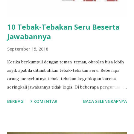
10 Tebak-Tebakan Seru Beserta
Jawabannya
September 15, 2018
Ketika berkumpul dengan teman-teman, obrolan bisa lebih
asyik apabila ditambahkan tebak-tebakan seru. Beberapa
orang menyebutnya tebak-tebakan kegoblogan karena
seringkali jawabannya tidak logis. Di beberapa perguruan
tinggi, seperti ITB, permainan ini popular untuk diajarkan
BERBAGI
7 KOMENTAR
BACA SELENGKAPNYA
taplok (tata tertib kelompok) atau mentor kelompok
kepada mahasiswa baru ketika sesi orientasi kampus.
Berikut adalah beberapa tebak-tebakan yang popular
beserta jawabannya. 1. Black Magic Sebenarnya tidak hanya