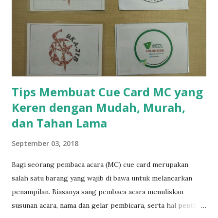
dibantu oleh seorang asisten. GM akan disuruh menutup
mata, kemudian orang lain memilih sebuah barang. Dengan
dibantu asisten, GM akan berhasil menebak barang yang
dipilih. Lalu GM akan bertanya bagaimana caranya.
Jawabannya adalah asisten membantu GM menebak dengan
menyebut...
Tips Membuat Cue Card MC yang
Keren dengan Mudah, Murah,
dan Tahan Lama
September 03, 2018
Bagi seorang pembaca acara (MC) cue card merupakan
salah satu barang yang wajib di bawa untuk melancarkan
penampilan. Biasanya sang pembaca acara menuliskan
susunan acara, nama dan gelar pembicara, serta hal penting