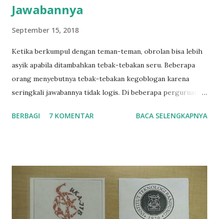
Jawabannya
September 15, 2018
Ketika berkumpul dengan teman-teman, obrolan bisa lebih
asyik apabila ditambahkan tebak-tebakan seru. Beberapa
orang menyebutnya tebak-tebakan kegoblogan karena
seringkali jawabannya tidak logis. Di beberapa perguruan
tinggi, seperti ITB, permainan ini popular untuk diajarkan
BERBAGI
7 KOMENTAR
BACA SELENGKAPNYA
taplok (tata tertib kelompok) atau mentor kelompok
kepada mahasiswa baru ketika sesi orientasi kampus.
Berikut adalah beberapa tebak-tebakan yang popular
beserta jawabannya. 1. Black Magic Sebenarnya tidak hanya
Black Magic, namun dapat berupa Blue Magic, Polkadot
Magic , dll. Intinya, warna yang ditentukan oleh Game
Master (GM). Istilah Game Master maksudnya orang yang
memberi tebak-tebakan pada permainan. Biasanya GM akan