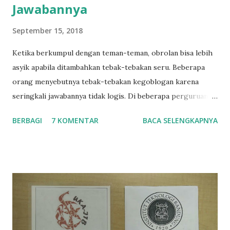
Jawabannya
September 15, 2018
Ketika berkumpul dengan teman-teman, obrolan bisa lebih
asyik apabila ditambahkan tebak-tebakan seru. Beberapa
orang menyebutnya tebak-tebakan kegoblogan karena
seringkali jawabannya tidak logis. Di beberapa perguruan
tinggi, seperti ITB, permainan ini popular untuk diajarkan
BERBAGI
7 KOMENTAR
BACA SELENGKAPNYA
taplok (tata tertib kelompok) atau mentor kelompok
kepada mahasiswa baru ketika sesi orientasi kampus.
Berikut adalah beberapa tebak-tebakan yang popular
beserta jawabannya. 1. Black Magic Sebenarnya tidak hanya
Black Magic, namun dapat berupa Blue Magic, Polkadot
Magic , dll. Intinya, warna yang ditentukan oleh Game
Master (GM). Istilah Game Master maksudnya orang yang
memberi tebak-tebakan pada permainan. Biasanya GM akan