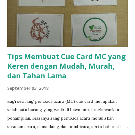
dibantu oleh seorang asisten. GM akan disuruh menutup
mata, kemudian orang lain memilih sebuah barang. Dengan
dibantu asisten, GM akan berhasil menebak barang yang
dipilih. Lalu GM akan bertanya bagaimana caranya.
Jawabannya adalah asisten membantu GM menebak dengan
menyebut...
Tips Membuat Cue Card MC yang
Keren dengan Mudah, Murah,
dan Tahan Lama
September 03, 2018
Bagi seorang pembaca acara (MC) cue card merupakan
salah satu barang yang wajib di bawa untuk melancarkan
penampilan. Biasanya sang pembaca acara menuliskan
susunan acara, nama dan gelar pembicara, serta hal penting