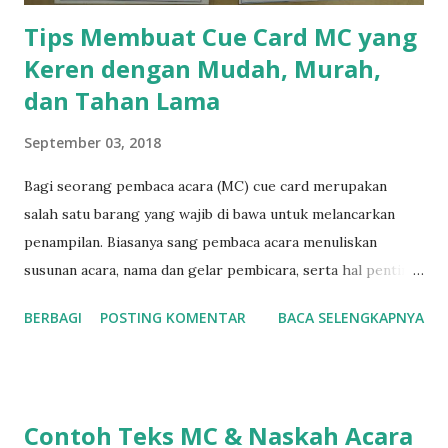
menyebut...
Tips Membuat Cue Card MC yang
Keren dengan Mudah, Murah,
dan Tahan Lama
September 03, 2018
Bagi seorang pembaca acara (MC) cue card merupakan
salah satu barang yang wajib di bawa untuk melancarkan
penampilan. Biasanya sang pembaca acara menuliskan
susunan acara, nama dan gelar pembicara, serta hal penting
lain mengenai acara yang sedang dipandu. Cue card
BERBAGI
POSTING KOMENTAR
BACA SELENGKAPNYA
(sebagian orang menyebutnya que card ) ini tidak hanya
berguna bagi MC, tetapi juga bagi moderator atau public
speaker untuk mencatat poin-poin penting yang akan
disampaikan ketika berbicara. Ketika tes IELTS, bahkan kita
Contoh Teks MC & Naskah Acara
akan diminta membuat cue card sebelum melakukan long