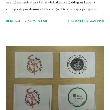
orang menyebutnya tebak-tebakan kegoblogan karena
seringkali jawabannya tidak logis. Di beberapa perguruan
tinggi, seperti ITB, permainan ini popular untuk diajarkan
BERBAGI
7 KOMENTAR
BACA SELENGKAPNYA
taplok (tata tertib kelompok) atau mentor kelompok
kepada mahasiswa baru ketika sesi orientasi kampus.
Berikut adalah beberapa tebak-tebakan yang popular
beserta jawabannya. 1. Black Magic Sebenarnya tidak hanya
Black Magic, namun dapat berupa Blue Magic, Polkadot
Magic , dll. Intinya, warna yang ditentukan oleh Game
Master (GM). Istilah Game Master maksudnya orang yang
memberi tebak-tebakan pada permainan. Biasanya GM akan
dibantu oleh seorang asisten. GM akan disuruh menutup
mata, kemudian orang lain memilih sebuah barang. Dengan
dibantu asisten, GM akan berhasil menebak barang yang
dipilih. Lalu GM akan bertanya bagaimana caranya.
Jawabannya adalah asisten membantu GM menebak dengan