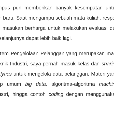
mpus pun memberikan banyak kesempatan unt
 baru. Saat mengampu sebuah mata kuliah, resp
i masukan berharga untuk melakukan evaluasi d
anjutnya dapat lebih baik lagi.
istem Pengelolaan Pelanggan yang merupakan ma
Teknik Industri, saya pernah masuk kelas dan
shari
lytics
untuk mengelola data pelanggan. Materi ya
nsep umum
big data,
algoritma-algoritma
machi
ustri, hingga contoh
coding
dengan menggunak