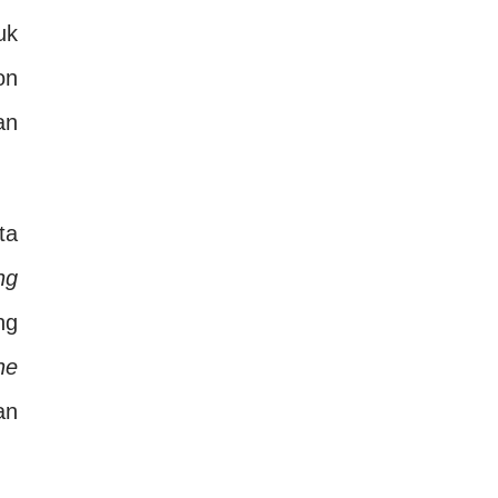
uk
on
an
ta
ng
ng
ne
an