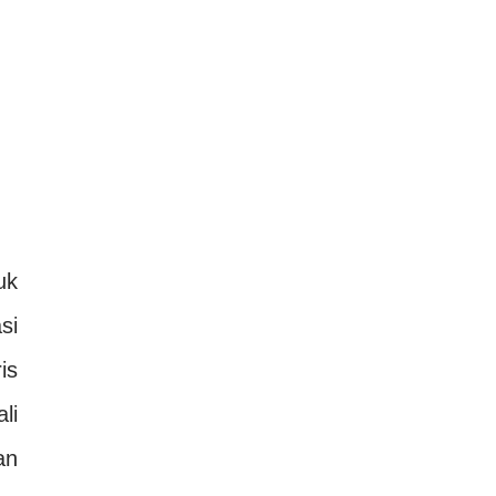
uk
si
is
li
an