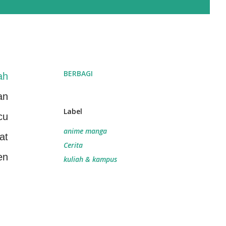
BERBAGI
ah
an
Label
cu
anime manga
at
Cerita
en
kuliah & kampus