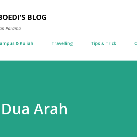
Langsung ke konten utama
OEDI'S BLOG
ran Parama
ampus & Kuliah
Travelling
Tips & Trick
C
i Dua Arah