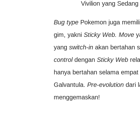
Vivilion yang Sedan
Bug type
Pokemon juga memili
gim, yakni
Sticky Web. Move
y
yang
switch-in
akan bertahan s
control
dengan
Sticky Web
rel
hanya bertahan selama empat g
Galvantula.
Pre-evolution
dari l
menggemaskan!