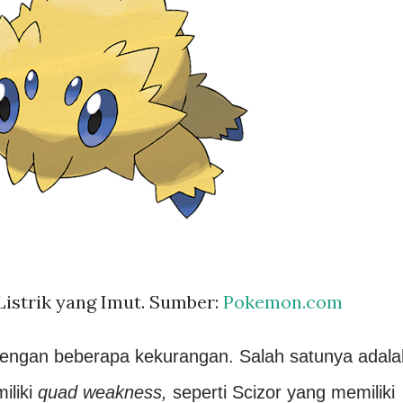
 Listrik yang Imut. Sumber:
Pokemon.com
dengan beberapa kekurangan. Salah satunya adala
iliki
quad weakness,
seperti Scizor yang memiliki