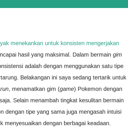
anyak menekankan untuk konsisten mengerjakan
encapai hasil yang maksimal. Dalam bermain
gim
onsistensi adalah dengan menggunakan satu tipe
rung. Belakangan ini saya sedang tertarik untuk
run
, menamatkan gim (
game
) Pokemon dengan
aja. Selain menambah tingkat kesulitan bermain
 dengan tipe yang sama juga mengasah intuisi
uk menyesuaikan dengan berbagai keadaan.