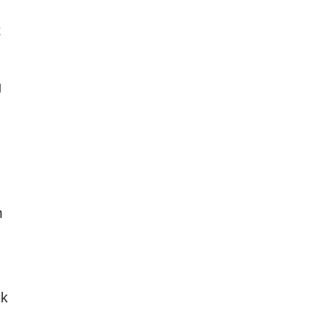
k
g
m
ik