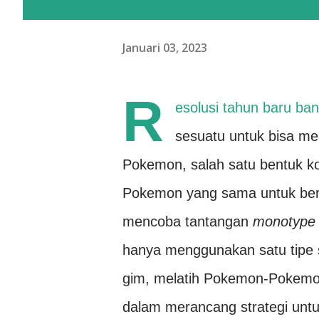
Januari 03, 2023
R
esolusi tahun baru b
sesuatu untuk bisa m
Pokemon, salah satu bentuk k
Pokemon yang sama untuk berta
mencoba tantangan
monotype 
hanya menggunakan satu tipe s
gim, melatih Pokemon-Pokemon
dalam merancang strategi unt