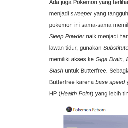
Ada juga Pokemon yang terliha
menjadi
sweeper
yang tangguh
pokemon ini sama-sama memili
Sleep Powder
naik menjadi ha
lawan tidur, gunakan
Substitut
memiliki akses ke
Giga Drain,
Slash
untuk Butterfree. Sebagi
Butterfree karena
base
speed
HP (
Health Point
) yang lebih t