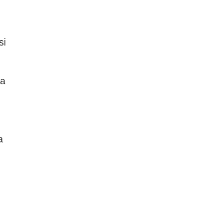
si
ga
a