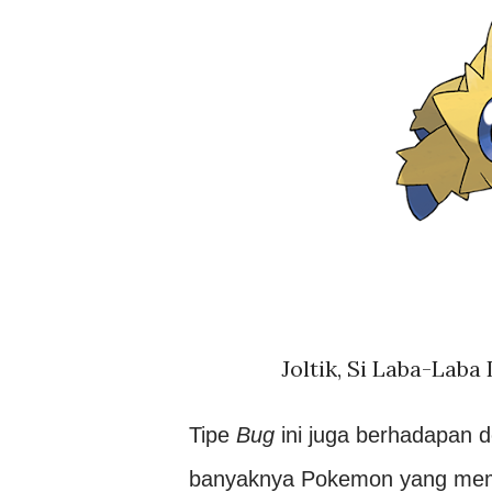
Joltik, Si Laba-Laba
Tipe
Bug
ini juga berhadapan 
banyaknya Pokemon yang mem