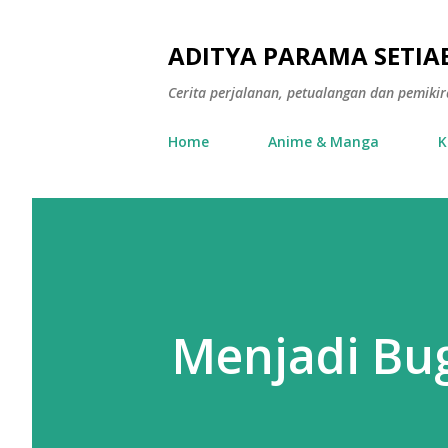
ADITYA PARAMA SETIAB
Cerita perjalanan, petualangan dan pemiki
Home
Anime & Manga
K
Menjadi Bu