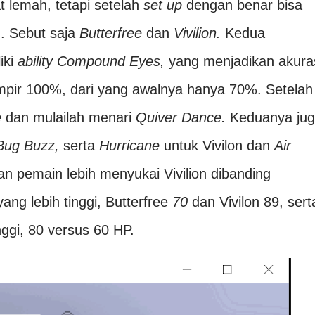
t lemah, tetapi setelah
set up
dengan benar bisa
. Sebut saja
Butterfree
dan
Vivilion.
Kedua
ki
ability Compound Eyes,
yang menjadikan akura
mpir 100%, dari yang awalnya hanya 70%. Setelah
e
dan mulailah menari
Quiver Dance.
Keduanya ju
 Bug Buzz,
serta
Hurricane
untuk Vivilon dan
Air
an pemain lebih menyukai Vivilion dibanding
yang lebih tinggi, Butterfree
70
dan Vivilon 89, sert
inggi, 80 versus 60 HP.