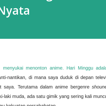
Nyata
alu menyukai menonton anime. Hari Minggu adal
nti-nantikan, di mana saya duduk di depan televi
rit saya. Terutama dalam anime bergenre
shoun
ki-laki muda, ada satu gimik yang sering kali muncu
au kekuatan persahabatan.