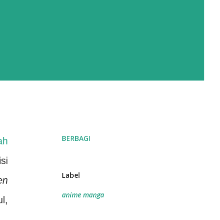
BERBAGI
ah
si
Label
en
anime manga
l,