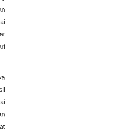
an
ai
at
ri
ya
il
ai
an
at