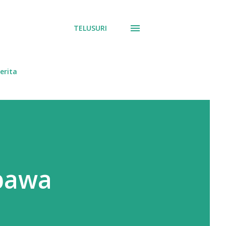
TELUSURI
erita
bawa