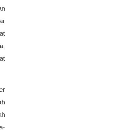
an
ar
at
a,
at
er
ah
ah
a-