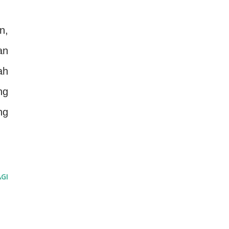
n,
an
ah
ng
ng
GI