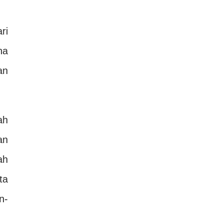
ri
na
an
ah
an
ah
ta
n-