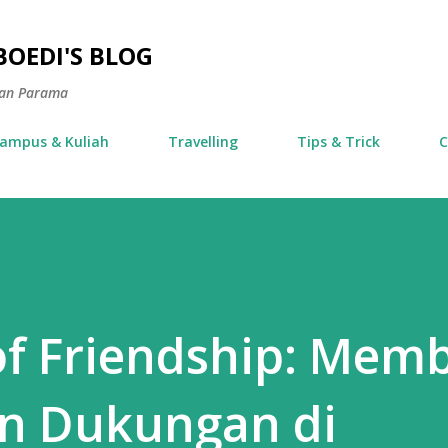
Langsung ke konten utama
OEDI'S BLOG
ran Parama
ampus & Kuliah
Travelling
Tips & Trick
C
of Friendship: Mem
n Dukungan di