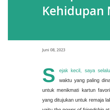
Kehidupan 
Juni 08, 2023
S
ejak kecil, saya sel
waktu yang paling dina
untuk menikmati kartun favo
yang ditujukan untuk remaja la
yaitu
the power of friendship
at