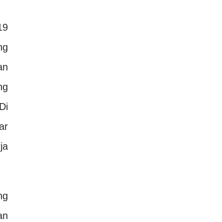
19
ng
an
ng
Di
ar
ja
ng
an