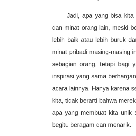
Jadi, apa yang bisa kita p
dan minat orang lain, meski b
lebih baik atau lebih buruk d
minat pribadi masing-masing 
sebagian orang, tetapi bagi y
inspirasi yang sama berharga
acara lainnya.
Hanya
karena se
kita, tidak berarti bahwa mere
apa yang membuat kita unik 
begitu beragam dan menarik.