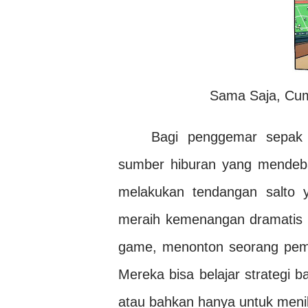
Sama Saja, Cu
Bagi penggemar sepak 
sumber hiburan yang mendeba
melakukan tendangan salto 
meraih kemenangan dramatis di
game, menonton seorang
pem
Mereka bisa belajar strategi 
atau bahkan hanya untuk menikm