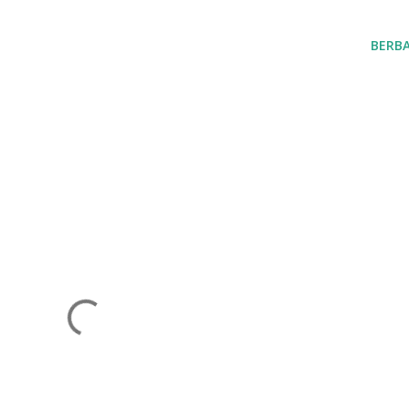
BERBA