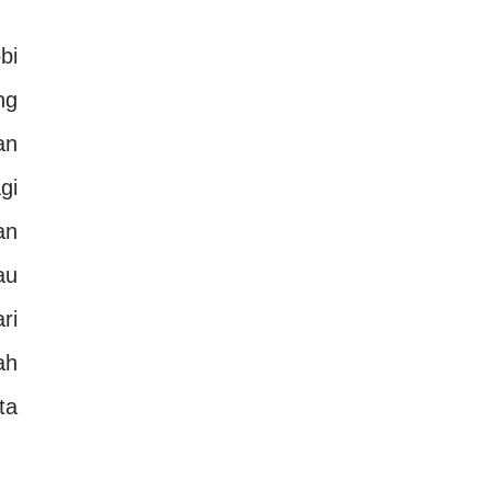
bi
ng
an
gi
an
au
ri
ah
ta