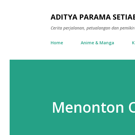
ADITYA PARAMA SETIAB
Cerita perjalanan, petualangan dan pemiki
Home
Anime & Manga
K
Menonton O