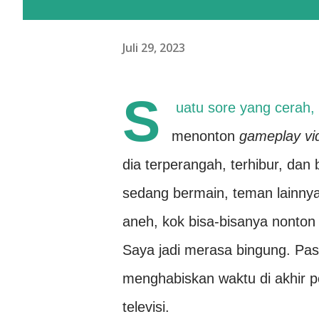
Juli 29, 2023
S
uatu sore yang cerah,
menonton
gameplay v
dia terperangah, terhibur, dan
sedang bermain, teman lainny
aneh, kok bisa-bisanya nonton
Sa
ya
jadi
merasa bingung. Pasa
menghabiskan waktu di akhir p
televisi.