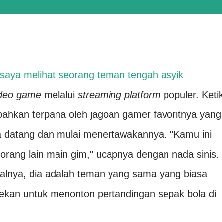
 saya melihat seorang teman tengah asyik
ideo game
melalui
streaming platform
populer. Keti
 bahkan terpana oleh jagoan gamer favoritnya yang
a datang dan mulai menertawakannya. "Kamu ini
 orang lain main
gim
," ucapnya dengan nada sinis.
lnya, dia adalah teman yang sama yang biasa
ekan untuk menonton pertandingan sepak bola di