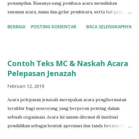
penampilan. Biasanya sang pembaca acara menuliskan
susunan acara, nama dan gelar pembicara, serta hal penting
lain mengenai acara yang sedang dipandu. Cue card
BERBAGI
POSTING KOMENTAR
BACA SELENGKAPNYA
(sebagian orang menyebutnya que card ) ini tidak hanya
berguna bagi MC, tetapi juga bagi moderator atau public
speaker untuk mencatat poin-poin penting yang akan
disampaikan ketika berbicara. Ketika tes IELTS, bahkan kita
Contoh Teks MC & Naskah Acara
akan diminta membuat cue card sebelum melakukan long
Pelepasan Jenazah
speech selama 1 s/d 2 menit di tes speaking part 2. Cue
card yang tidak disiapkan dengan baik seringkali akan
Februari 12, 2019
mengganggu penampilan ketika di atas panggung, bisa
karena ukurannya yang terlalu besar atau terlalu kecil,
Acara pelepasan jenazah merupakan acara penghormatan
desainnya yang kurang menarik atau alasan lainnya.
terakhir bagi seseorang yang berperan penting dalam
Pengalaman saya memandu sebuah acara sharing session di
sebuah organisasi. Acara ini umum ditemui di institusi
sebuah kompetisi keilmuan jurusan Teknik Industri beskala
pendidikan sebagai bentuk apresiasi dan tanda hormat bagi
internasional, panitia membuatkan cue card yang seukuran
guru besar (profesor). Acara ini merupakan acara formal