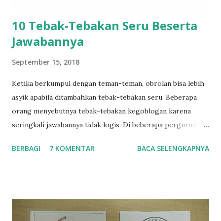
10 Tebak-Tebakan Seru Beserta
Jawabannya
September 15, 2018
Ketika berkumpul dengan teman-teman, obrolan bisa lebih
asyik apabila ditambahkan tebak-tebakan seru. Beberapa
orang menyebutnya tebak-tebakan kegoblogan karena
seringkali jawabannya tidak logis. Di beberapa perguruan
tinggi, seperti ITB, permainan ini popular untuk diajarkan
BERBAGI
7 KOMENTAR
BACA SELENGKAPNYA
taplok (tata tertib kelompok) atau mentor kelompok
kepada mahasiswa baru ketika sesi orientasi kampus.
Berikut adalah beberapa tebak-tebakan yang popular
beserta jawabannya. 1. Black Magic Sebenarnya tidak hanya
Black Magic, namun dapat berupa Blue Magic, Polkadot