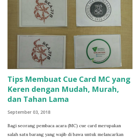
Magic , dll. Intinya, warna yang ditentukan oleh Game
Master (GM). Istilah Game Master maksudnya orang yang
memberi tebak-tebakan pada permainan. Biasanya GM akan
dibantu oleh seorang asisten. GM akan disuruh menutup
mata, kemudian orang lain memilih sebuah barang. Dengan
dibantu asisten, GM akan berhasil menebak barang yang
dipilih. Lalu GM akan bertanya bagaimana caranya.
Jawabannya adalah asisten membantu GM menebak dengan
menyebut...
Tips Membuat Cue Card MC yang
Keren dengan Mudah, Murah,
dan Tahan Lama
September 03, 2018
Bagi seorang pembaca acara (MC) cue card merupakan
salah satu barang yang wajib di bawa untuk melancarkan