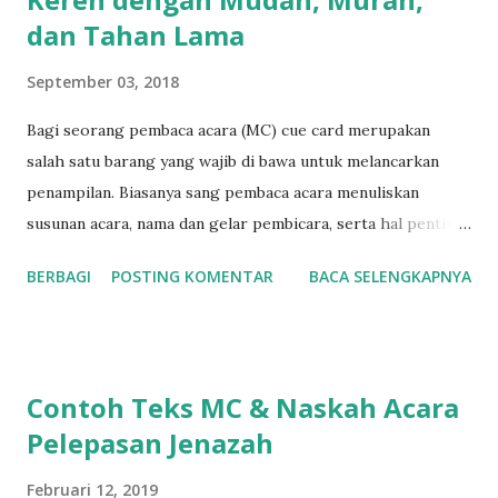
dan Tahan Lama
September 03, 2018
Bagi seorang pembaca acara (MC) cue card merupakan
salah satu barang yang wajib di bawa untuk melancarkan
penampilan. Biasanya sang pembaca acara menuliskan
susunan acara, nama dan gelar pembicara, serta hal penting
lain mengenai acara yang sedang dipandu. Cue card
BERBAGI
POSTING KOMENTAR
BACA SELENGKAPNYA
(sebagian orang menyebutnya que card ) ini tidak hanya
berguna bagi MC, tetapi juga bagi moderator atau public
speaker untuk mencatat poin-poin penting yang akan
disampaikan ketika berbicara. Ketika tes IELTS, bahkan kita
Contoh Teks MC & Naskah Acara
akan diminta membuat cue card sebelum melakukan long
Pelepasan Jenazah
speech selama 1 s/d 2 menit di tes speaking part 2. Cue
card yang tidak disiapkan dengan baik seringkali akan
Februari 12, 2019