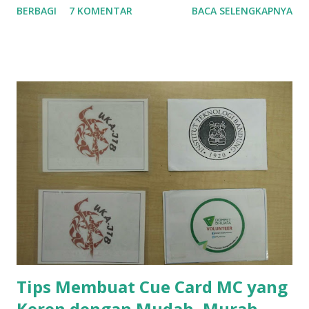
BERBAGI
7 KOMENTAR
BACA SELENGKAPNYA
taplok (tata tertib kelompok) atau mentor kelompok
kepada mahasiswa baru ketika sesi orientasi kampus.
Berikut adalah beberapa tebak-tebakan yang popular
beserta jawabannya. 1. Black Magic Sebenarnya tidak hanya
Black Magic, namun dapat berupa Blue Magic, Polkadot
Magic , dll. Intinya, warna yang ditentukan oleh Game
Master (GM). Istilah Game Master maksudnya orang yang
memberi tebak-tebakan pada permainan. Biasanya GM akan
dibantu oleh seorang asisten. GM akan disuruh menutup
mata, kemudian orang lain memilih sebuah barang. Dengan
dibantu asisten, GM akan berhasil menebak barang yang
dipilih. Lalu GM akan bertanya bagaimana caranya.
Jawabannya adalah asisten membantu GM menebak dengan
menyebut...
Tips Membuat Cue Card MC yang
Keren dengan Mudah, Murah,