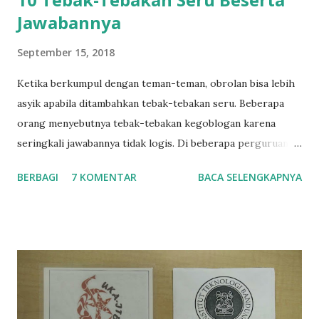
Jawabannya
September 15, 2018
Ketika berkumpul dengan teman-teman, obrolan bisa lebih
asyik apabila ditambahkan tebak-tebakan seru. Beberapa
orang menyebutnya tebak-tebakan kegoblogan karena
seringkali jawabannya tidak logis. Di beberapa perguruan
tinggi, seperti ITB, permainan ini popular untuk diajarkan
BERBAGI
7 KOMENTAR
BACA SELENGKAPNYA
taplok (tata tertib kelompok) atau mentor kelompok
kepada mahasiswa baru ketika sesi orientasi kampus.
Berikut adalah beberapa tebak-tebakan yang popular
beserta jawabannya. 1. Black Magic Sebenarnya tidak hanya
Black Magic, namun dapat berupa Blue Magic, Polkadot
Magic , dll. Intinya, warna yang ditentukan oleh Game
Master (GM). Istilah Game Master maksudnya orang yang