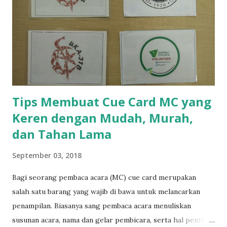
memberi tebak-tebakan pada permainan. Biasanya GM akan
dibantu oleh seorang asisten. GM akan disuruh menutup
mata, kemudian orang lain memilih sebuah barang. Dengan
dibantu asisten, GM akan berhasil menebak barang yang
dipilih. Lalu GM akan bertanya bagaimana caranya.
Jawabannya adalah asisten membantu GM menebak dengan
menyebut...
Tips Membuat Cue Card MC yang
Keren dengan Mudah, Murah,
dan Tahan Lama
September 03, 2018
Bagi seorang pembaca acara (MC) cue card merupakan
salah satu barang yang wajib di bawa untuk melancarkan
penampilan. Biasanya sang pembaca acara menuliskan
susunan acara, nama dan gelar pembicara, serta hal penting