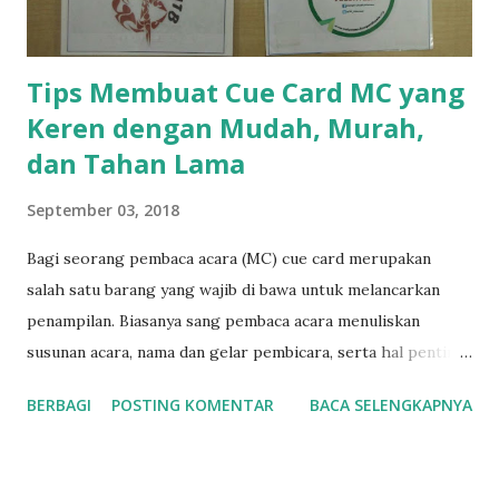
Jawabannya adalah asisten membantu GM menebak dengan
menyebut...
Tips Membuat Cue Card MC yang
Keren dengan Mudah, Murah,
dan Tahan Lama
September 03, 2018
Bagi seorang pembaca acara (MC) cue card merupakan
salah satu barang yang wajib di bawa untuk melancarkan
penampilan. Biasanya sang pembaca acara menuliskan
susunan acara, nama dan gelar pembicara, serta hal penting
lain mengenai acara yang sedang dipandu. Cue card
BERBAGI
POSTING KOMENTAR
BACA SELENGKAPNYA
(sebagian orang menyebutnya que card ) ini tidak hanya
berguna bagi MC, tetapi juga bagi moderator atau public
speaker untuk mencatat poin-poin penting yang akan