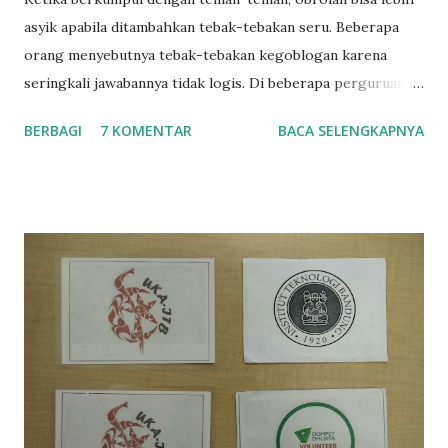
asyik apabila ditambahkan tebak-tebakan seru. Beberapa
orang menyebutnya tebak-tebakan kegoblogan karena
seringkali jawabannya tidak logis. Di beberapa perguruan
tinggi, seperti ITB, permainan ini popular untuk diajarkan
BERBAGI
7 KOMENTAR
BACA SELENGKAPNYA
taplok (tata tertib kelompok) atau mentor kelompok
kepada mahasiswa baru ketika sesi orientasi kampus.
Berikut adalah beberapa tebak-tebakan yang popular
beserta jawabannya. 1. Black Magic Sebenarnya tidak hanya
Black Magic, namun dapat berupa Blue Magic, Polkadot
Magic , dll. Intinya, warna yang ditentukan oleh Game
Master (GM). Istilah Game Master maksudnya orang yang
memberi tebak-tebakan pada permainan. Biasanya GM akan
dibantu oleh seorang asisten. GM akan disuruh menutup
mata, kemudian orang lain memilih sebuah barang. Dengan
dibantu asisten, GM akan berhasil menebak barang yang
dipilih. Lalu GM akan bertanya bagaimana caranya.